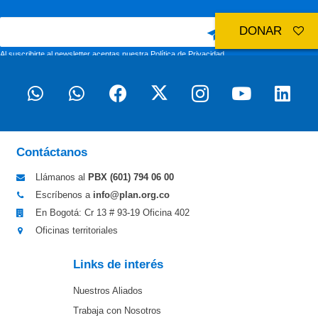
DONAR
Al suscribirte al newsletter aceptas nuestra
Política de Privacidad
Contáctanos
Llámanos al
PBX (601)
794 06 00
Escríbenos a
info@plan.org.co
En Bogotá: Cr 13 # 93-19 Oficina 402
Oficinas territoriales
Links de interés
Nuestros Aliados
Trabaja con Nosotros