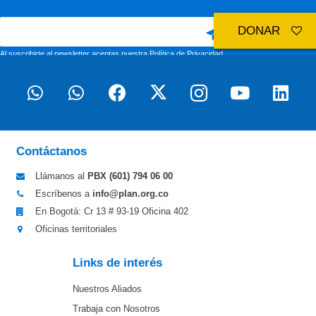
DONAR
Al suscribirte al newsletter aceptas nuestra
Política de Privacidad
Contáctanos
Llámanos al
PBX (601)
794 06 00
Escríbenos a
info@plan.org.co
En Bogotá: Cr 13 # 93-19 Oficina 402
Oficinas territoriales
Links de interés
Nuestros Aliados
Trabaja con Nosotros