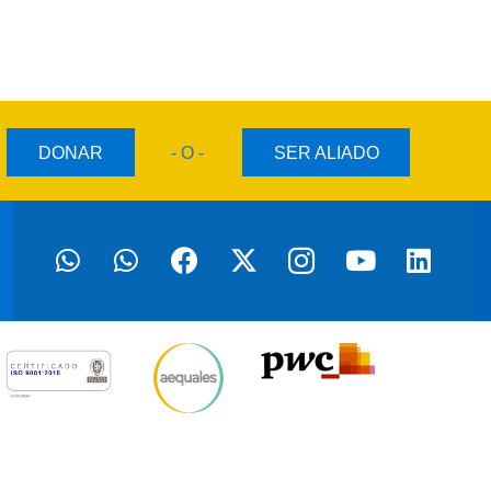
DONAR
- O -
SER ALIADO