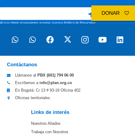
DONAR
Al suscribirte al newsletter aceptas nuestra
Política de Privacidad
Contáctanos
Llámanos al
PBX (601)
794 06 00
Escríbenos a
info@plan.org.co
En Bogotá: Cr 13 # 93-19 Oficina 402
Oficinas territoriales
Links de interés
Nuestros Aliados
Trabaja con Nosotros