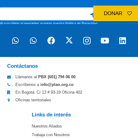
DONAR
Al suscribirte al newsletter aceptas nuestra
Política de Privacidad
Contáctanos
Llámanos al
PBX (601)
794 06 00
Escríbenos a
info@plan.org.co
En Bogotá: Cr 13 # 93-19 Oficina 402
Oficinas territoriales
Links de interés
Nuestros Aliados
Trabaja con Nosotros