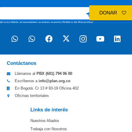
DONAR
Al suscribirte al newsletter aceptas nuestra
Política de Privacidad
Contáctanos
Llámanos al
PBX (601)
794 06 00
Escríbenos a
info@plan.org.co
En Bogotá: Cr 13 # 93-19 Oficina 402
Oficinas territoriales
Links de interés
Nuestros Aliados
Trabaja con Nosotros