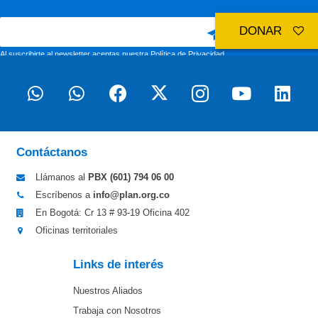
DONAR
Al suscribirte al newsletter aceptas nuestra
Política de Privacidad
Contáctanos
Llámanos al
PBX (601)
794 06 00
Escríbenos a
info@plan.org.co
En Bogotá: Cr 13 # 93-19 Oficina 402
Oficinas territoriales
Links de interés
Nuestros Aliados
Trabaja con Nosotros