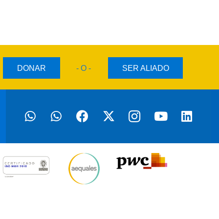
DONAR
- O -
SER ALIADO