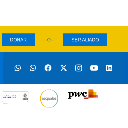
DONAR
- O -
SER ALIADO