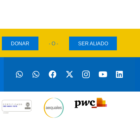
DONAR
- O -
SER ALIADO