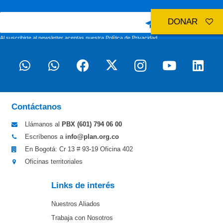
DONAR
Al suscribirte al newsletter aceptas nuestra
Política de Privacidad
Contáctanos
Llámanos al
PBX (601)
794 06 00
Escríbenos a
info@plan.org.co
En Bogotá: Cr 13 # 93-19 Oficina 402
Oficinas territoriales
Links de interés
Nuestros Aliados
Trabaja con Nosotros