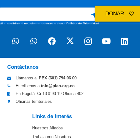
DONAR
Al suscribirte al newsletter aceptas nuestra
Política de Privacidad
Contáctanos
Llámanos al
PBX (601)
794 06 00
Escríbenos a
info@plan.org.co
En Bogotá: Cr 13 # 93-19 Oficina 402
Oficinas territoriales
Links de interés
Nuestros Aliados
Trabaja con Nosotros