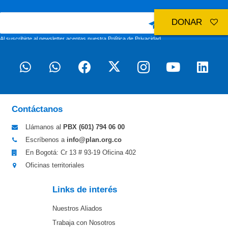
DONAR
Al suscribirte al newsletter aceptas nuestra
Política de Privacidad
Contáctanos
Llámanos al
PBX (601)
794 06 00
Escríbenos a
info@plan.org.co
En Bogotá: Cr 13 # 93-19 Oficina 402
Oficinas territoriales
Links de interés
Nuestros Aliados
Trabaja con Nosotros