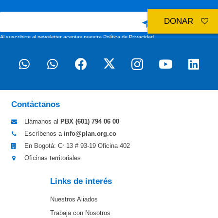
DONAR
Al suscribirte al newsletter aceptas nuestra
Política de Privacidad
Contáctanos
Llámanos al
PBX (601)
794 06 00
Escríbenos a
info@plan.org.co
En Bogotá: Cr 13 # 93-19 Oficina 402
Oficinas territoriales
Links de interés
Nuestros Aliados
Trabaja con Nosotros