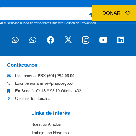
DONAR
Al suscribirte al newsletter aceptas nuestra
Política de Privacidad
Contáctanos
Llámanos al
PBX (601)
794 06 00
Escríbenos a
info@plan.org.co
En Bogotá: Cr 13 # 93-19 Oficina 402
Oficinas territoriales
Links de interés
Nuestros Aliados
Trabaja con Nosotros