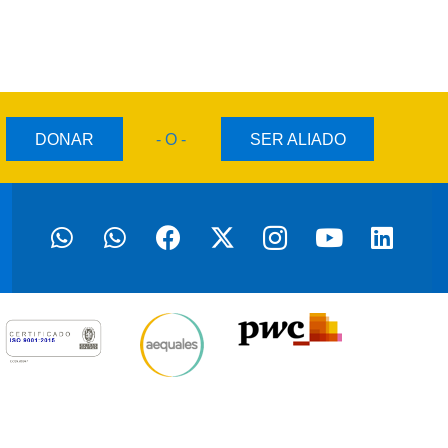
DONAR
- O -
SER ALIADO