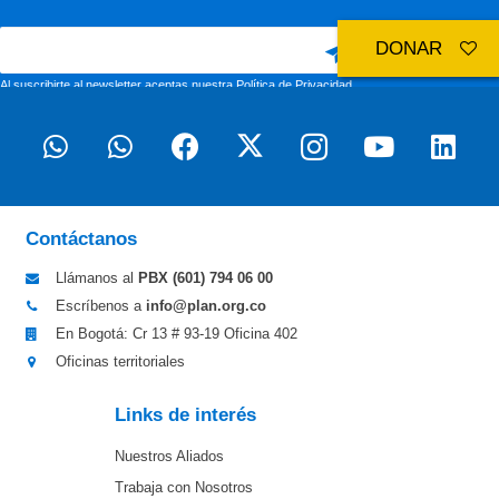
DONAR
Al suscribirte al newsletter aceptas nuestra
Política de Privacidad
Contáctanos
Llámanos al
PBX (601)
794 06 00
Escríbenos a
info@plan.org.co
En Bogotá: Cr 13 # 93-19 Oficina 402
Oficinas territoriales
Links de interés
Nuestros Aliados
Trabaja con Nosotros