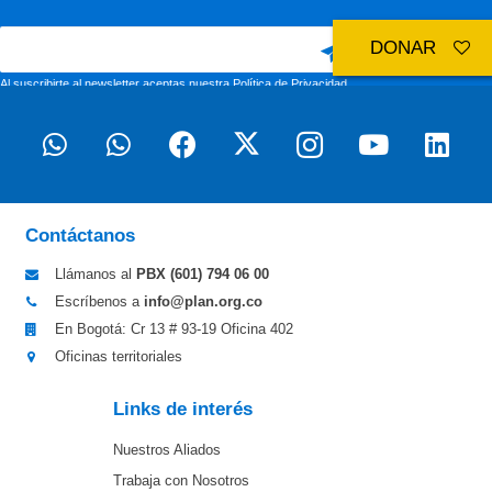
DONAR
Al suscribirte al newsletter aceptas nuestra
Política de Privacidad
Contáctanos
Llámanos al
PBX (601)
794 06 00
Escríbenos a
info@plan.org.co
En Bogotá: Cr 13 # 93-19 Oficina 402
Oficinas territoriales
Links de interés
Nuestros Aliados
Trabaja con Nosotros