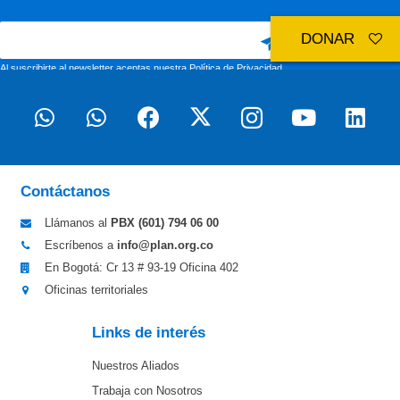
DONAR
Al suscribirte al newsletter aceptas nuestra
Política de Privacidad
Contáctanos
Llámanos al
PBX (601)
794 06 00
Escríbenos a
info@plan.org.co
En Bogotá: Cr 13 # 93-19 Oficina 402
Oficinas territoriales
Links de interés
Nuestros Aliados
Trabaja con Nosotros