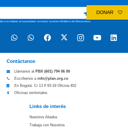
DONAR
Al suscribirte al newsletter aceptas nuestra
Política de Privacidad
Contáctanos
Llámanos al
PBX (601)
794 06 00
Escríbenos a
info@plan.org.co
En Bogotá: Cr 13 # 93-19 Oficina 402
Oficinas territoriales
Links de interés
Nuestros Aliados
Trabaja con Nosotros