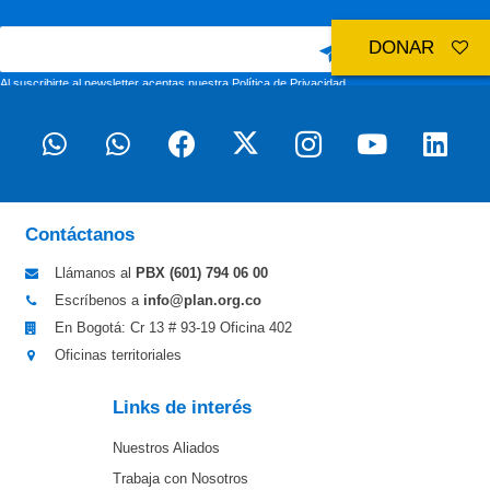
DONAR
Al suscribirte al newsletter aceptas nuestra
Política de Privacidad
Contáctanos
Llámanos al
PBX (601)
794 06 00
Escríbenos a
info@plan.org.co
En Bogotá: Cr 13 # 93-19 Oficina 402
Oficinas territoriales
Links de interés
Nuestros Aliados
Trabaja con Nosotros