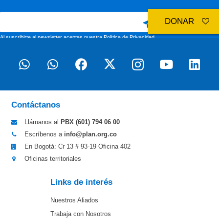
DONAR
Al suscribirte al newsletter aceptas nuestra
Política de Privacidad
Contáctanos
Llámanos al
PBX (601)
794 06 00
Escríbenos a
info@plan.org.co
En Bogotá: Cr 13 # 93-19 Oficina 402
Oficinas territoriales
Links de interés
Nuestros Aliados
Trabaja con Nosotros