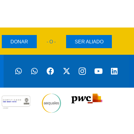
DONAR
- O -
SER ALIADO