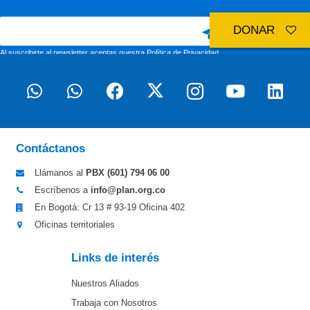
DONAR
Al suscribirte al newsletter aceptas nuestra
Política de Privacidad
Contáctanos
Llámanos al
PBX (601)
794 06 00
Escríbenos a
info@plan.org.co
En Bogotá: Cr 13 # 93-19 Oficina 402
Oficinas territoriales
Links de interés
Nuestros Aliados
Trabaja con Nosotros