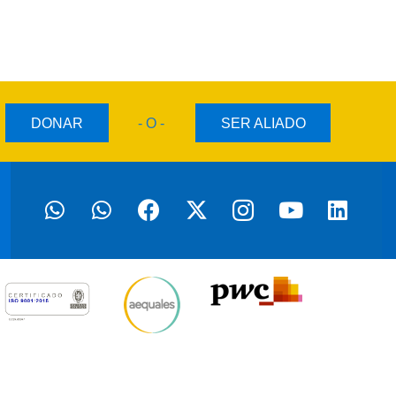
DONAR
- O -
SER ALIADO