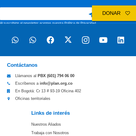
DONAR
Al suscribirte al newsletter aceptas nuestra
Política de Privacidad
Contáctanos
Llámanos al
PBX (601)
794 06 00
Escríbenos a
info@plan.org.co
En Bogotá: Cr 13 # 93-19 Oficina 402
Oficinas territoriales
Links de interés
Nuestros Aliados
Trabaja con Nosotros