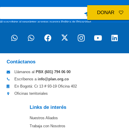
DONAR
Al suscribirte al newsletter aceptas nuestra
Política de Privacidad
Contáctanos
Llámanos al
PBX (601)
794 06 00
Escríbenos a
info@plan.org.co
En Bogotá: Cr 13 # 93-19 Oficina 402
Oficinas territoriales
Links de interés
Nuestros Aliados
Trabaja con Nosotros