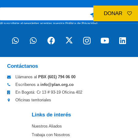
DONAR
Al suscribirte al newsletter aceptas nuestra
Política de Privacidad
Contáctanos
Llámanos al
PBX (601)
794 06 00
Escríbenos a
info@plan.org.co
En Bogotá: Cr 13 # 93-19 Oficina 402
Oficinas territoriales
Links de interés
Nuestros Aliados
Trabaja con Nosotros