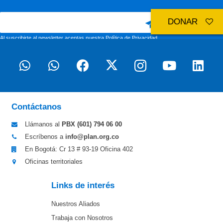
DONAR
Al suscribirte al newsletter aceptas nuestra
Política de Privacidad
Contáctanos
Llámanos al
PBX (601)
794 06 00
Escríbenos a
info@plan.org.co
En Bogotá: Cr 13 # 93-19 Oficina 402
Oficinas territoriales
Links de interés
Nuestros Aliados
Trabaja con Nosotros