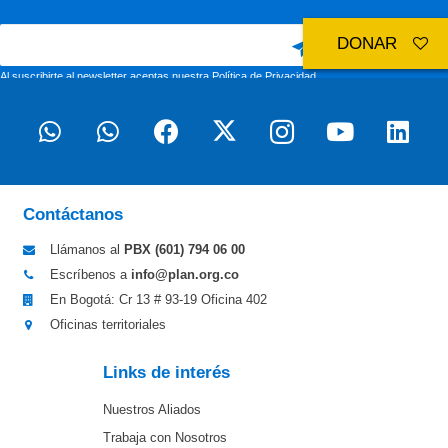
DONAR
Al suscribirte al newsletter aceptas nuestra
Política de Privacidad
Contáctanos
Llámanos al
PBX (601)
794 06 00
Escríbenos a
info@plan.org.co
En Bogotá: Cr 13 # 93-19 Oficina 402
Oficinas territoriales
Links de interés
Nuestros Aliados
Trabaja con Nosotros