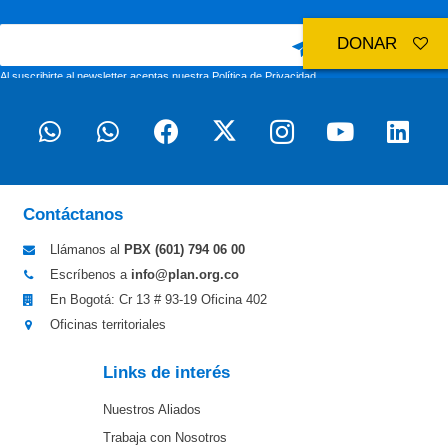
DONAR
Al suscribirte al newsletter aceptas nuestra
Política de Privacidad
Contáctanos
Llámanos al
PBX (601)
794 06 00
Escríbenos a
info@plan.org.co
En Bogotá: Cr 13 # 93-19 Oficina 402
Oficinas territoriales
Links de interés
Nuestros Aliados
Trabaja con Nosotros