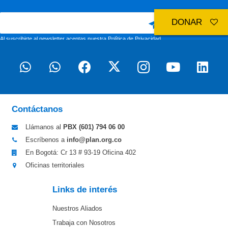
DONAR
Al suscribirte al newsletter aceptas nuestra
Política de Privacidad
Contáctanos
Llámanos al
PBX (601)
794 06 00
Escríbenos a
info@plan.org.co
En Bogotá: Cr 13 # 93-19 Oficina 402
Oficinas territoriales
Links de interés
Nuestros Aliados
Trabaja con Nosotros