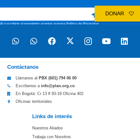
DONAR
Al suscribirte al newsletter aceptas nuestra
Política de Privacidad
Contáctanos
Llámanos al
PBX (601)
794 06 00
Escríbenos a
info@plan.org.co
En Bogotá: Cr 13 # 93-19 Oficina 402
Oficinas territoriales
Links de interés
Nuestros Aliados
Trabaja con Nosotros