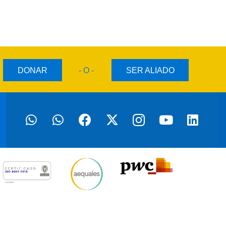
DONAR
- O -
SER ALIADO