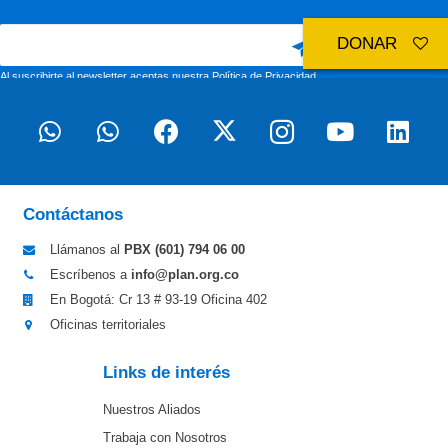
DONAR
Al suscribirte al newsletter aceptas nuestra
Política de Privacidad
Contáctanos
Llámanos al
PBX (601)
794 06 00
Escríbenos a
info@plan.org.co
En Bogotá: Cr 13 # 93-19 Oficina 402
Oficinas territoriales
Links de interés
Nuestros Aliados
Trabaja con Nosotros