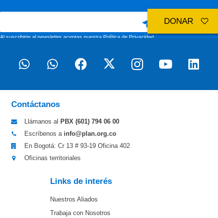
DONAR
Al suscribirte al newsletter aceptas nuestra
Política de Privacidad
Contáctanos
Llámanos al
PBX (601)
794 06 00
Escríbenos a
info@plan.org.co
En Bogotá: Cr 13 # 93-19 Oficina 402
Oficinas territoriales
Links de interés
Nuestros Aliados
Trabaja con Nosotros