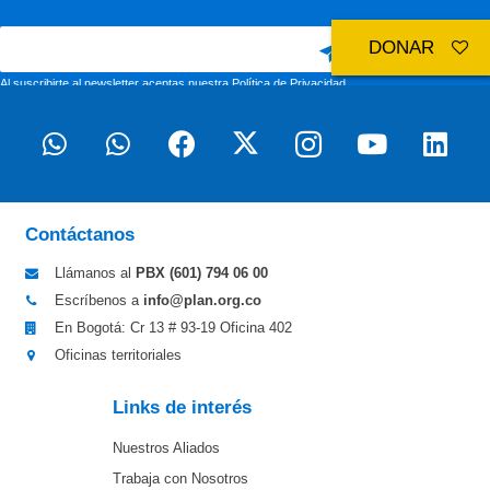
DONAR
Al suscribirte al newsletter aceptas nuestra
Política de Privacidad
Contáctanos
Llámanos al
PBX (601)
794 06 00
Escríbenos a
info@plan.org.co
En Bogotá: Cr 13 # 93-19 Oficina 402
Oficinas territoriales
Links de interés
Nuestros Aliados
Trabaja con Nosotros