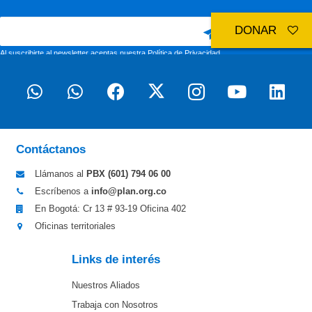
DONAR
Al suscribirte al newsletter aceptas nuestra
Política de Privacidad
Contáctanos
Llámanos al
PBX (601)
794 06 00
Escríbenos a
info@plan.org.co
En Bogotá: Cr 13 # 93-19 Oficina 402
Oficinas territoriales
Links de interés
Nuestros Aliados
Trabaja con Nosotros