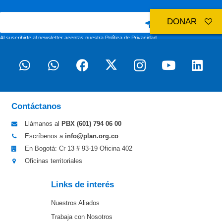
DONAR
Al suscribirte al newsletter aceptas nuestra
Política de Privacidad
Contáctanos
Llámanos al
PBX (601)
794 06 00
Escríbenos a
info@plan.org.co
En Bogotá: Cr 13 # 93-19 Oficina 402
Oficinas territoriales
Links de interés
Nuestros Aliados
Trabaja con Nosotros