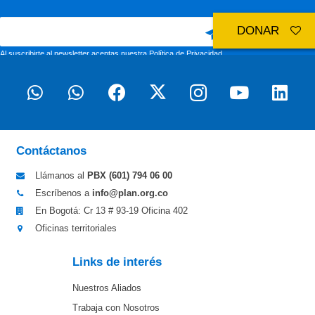
DONAR
Al suscribirte al newsletter aceptas nuestra
Política de Privacidad
Contáctanos
Llámanos al
PBX (601)
794 06 00
Escríbenos a
info@plan.org.co
En Bogotá: Cr 13 # 93-19 Oficina 402
Oficinas territoriales
Links de interés
Nuestros Aliados
Trabaja con Nosotros