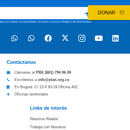
DONAR
Al suscribirte al newsletter aceptas nuestra
Política de Privacidad
Contáctanos
Llámanos al
PBX (601)
794 06 00
Escríbenos a
info@plan.org.co
En Bogotá: Cr 13 # 93-19 Oficina 402
Oficinas territoriales
Links de interés
Nuestros Aliados
Trabaja con Nosotros