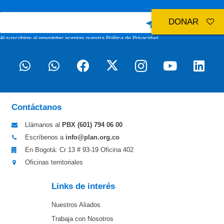
DONAR
Al suscribirte al newsletter aceptas nuestra
Política de Privacidad
Contáctanos
Llámanos al
PBX (601)
794 06 00
Escríbenos a
info@plan.org.co
En Bogotá: Cr 13 # 93-19 Oficina 402
Oficinas territoriales
Links de interés
Nuestros Aliados
Trabaja con Nosotros