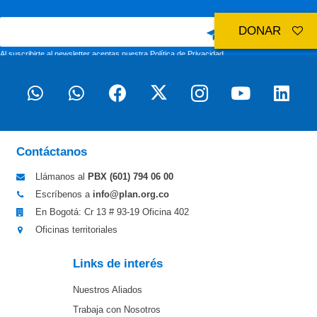
DONAR
Al suscribirte al newsletter aceptas nuestra
Política de Privacidad
Contáctanos
Llámanos al
PBX (601)
794 06 00
Escríbenos a
info@plan.org.co
En Bogotá: Cr 13 # 93-19 Oficina 402
Oficinas territoriales
Links de interés
Nuestros Aliados
Trabaja con Nosotros