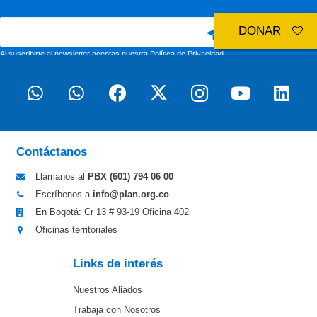
DONAR
Al suscribirte al newsletter aceptas nuestra
Política de Privacidad
Contáctanos
Llámanos al
PBX (601)
794 06 00
Escríbenos a
info@plan.org.co
En Bogotá: Cr 13 # 93-19 Oficina 402
Oficinas territoriales
Links de interés
Nuestros Aliados
Trabaja con Nosotros