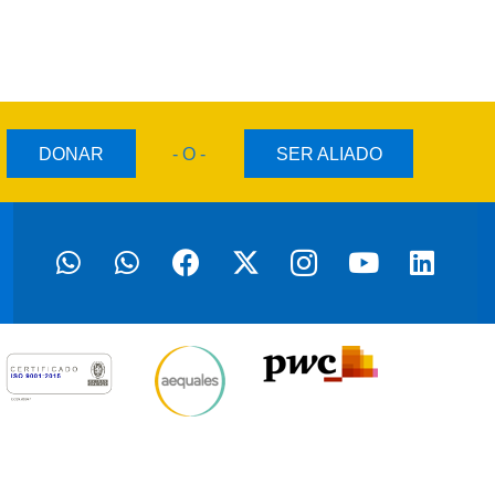
DONAR
- O -
SER ALIADO