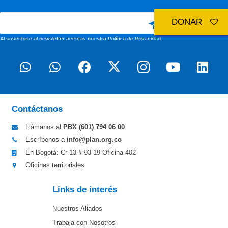
DONAR
Al suscribirte al newsletter aceptas nuestra
Política de Privacidad
Contáctanos
Llámanos al
PBX (601)
794 06 00
Escríbenos a
info@plan.org.co
En Bogotá: Cr 13 # 93-19 Oficina 402
Oficinas territoriales
Links de interés
Nuestros Aliados
Trabaja con Nosotros