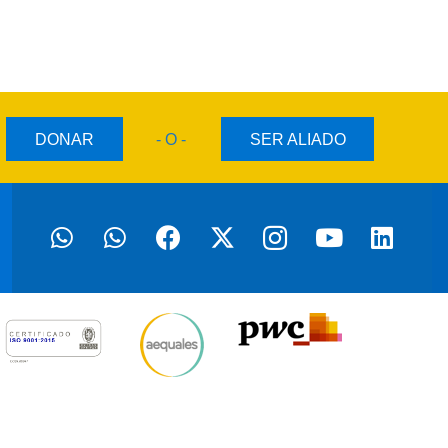
DONAR
- O -
SER ALIADO