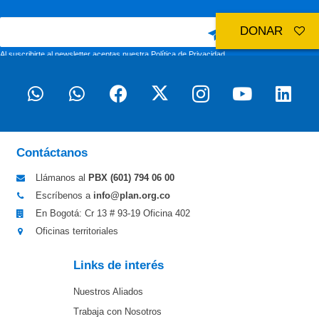
DONAR
Al suscribirte al newsletter aceptas nuestra
Política de Privacidad
Contáctanos
Llámanos al
PBX (601)
794 06 00
Escríbenos a
info@plan.org.co
En Bogotá: Cr 13 # 93-19 Oficina 402
Oficinas territoriales
Links de interés
Nuestros Aliados
Trabaja con Nosotros