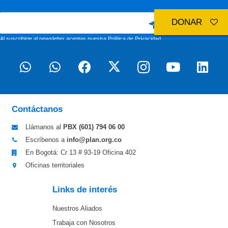
DONAR
Al suscribirte al newsletter aceptas nuestra
Política de Privacidad
Contáctanos
Llámanos al
PBX (601)
794 06 00
Escríbenos a
info@plan.org.co
En Bogotá: Cr 13 # 93-19 Oficina 402
Oficinas territoriales
Links de interés
Nuestros Aliados
Trabaja con Nosotros