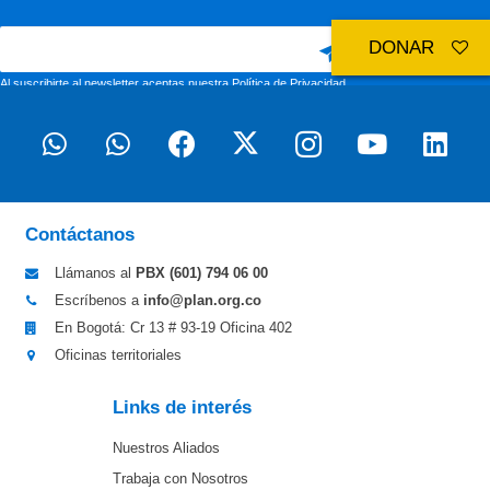
DONAR
Al suscribirte al newsletter aceptas nuestra
Política de Privacidad
Contáctanos
Llámanos al
PBX (601)
794 06 00
Escríbenos a
info@plan.org.co
En Bogotá: Cr 13 # 93-19 Oficina 402
Oficinas territoriales
Links de interés
Nuestros Aliados
Trabaja con Nosotros